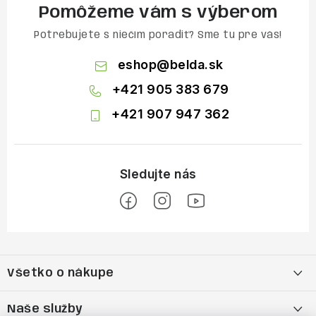
Pomôžeme vám s výberom
Potrebujete s niečím poradiť? Sme tu pre vás!
eshop
@
belda.sk
+421 905 383 679
+421 907 947 362
Z
á
Všetko o nákupe
p
ä
Moja objednávka
Naše služby