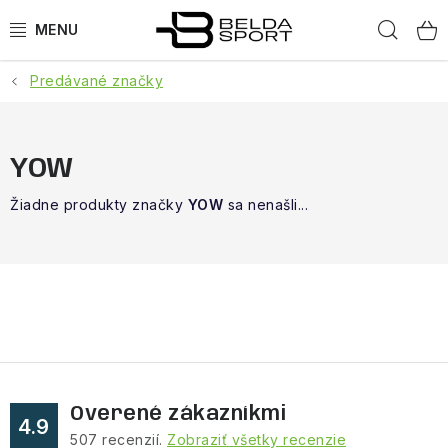
Prejsť
Hľad
na
obsah
Predávané značky
ŠPORTY
BEH
YOW
BOGNER
Žiadne produkty značky
YOW
sa nenašli...
GOLDBERGH
OBLEČENIE
OBUV
DOPLNKY
Overené zákazníkmi
4.9
507
recenzií.
Zobraziť všetky recenzie