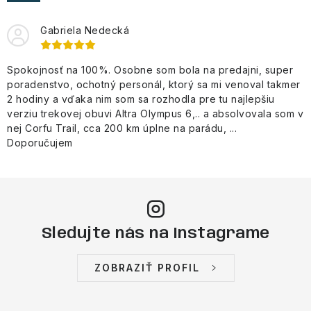
NAŠE SLUŽBY
Gabriela Nedecká
VÝPREDAJ
Spokojnosť na 100%. Osobne som bola na predajni, super
ZNAČKY
poradenstvo, ochotný personál, ktorý sa mi venoval takmer
2 hodiny a vďaka nim som sa rozhodla pre tu najlepšiu
Vrátenie a výmena
Doprava a platba
Blog
verziu trekovej obuvi Altra Olympus 6,.. a absolvovala som v
nej Corfu Trail, cca 200 km úplne na parádu, ...
Moja objednávka
Doporučujem
Sledujte nás na Instagrame
ZOBRAZIŤ PROFIL