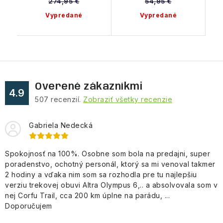
274,95 €
54,95 €
Vypredané
Vypredané
Overené zákazníkmi
4.9
507
recenzií.
Zobraziť všetky recenzie
Gabriela Nedecká
Spokojnosť na 100%. Osobne som bola na predajni, super
poradenstvo, ochotný personál, ktorý sa mi venoval takmer
2 hodiny a vďaka nim som sa rozhodla pre tu najlepšiu
verziu trekovej obuvi Altra Olympus 6,.. a absolvovala som v
nej Corfu Trail, cca 200 km úplne na parádu, ...
Doporučujem