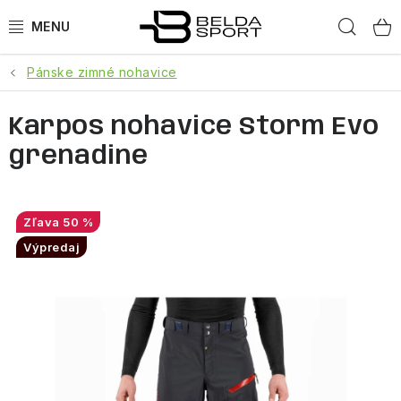
Prejsť
Hľad
na
obsah
Pánske zimné nohavice
ŠPORTY
Karpos nohavice Storm Evo
BEH
grenadine
BOGNER
GOLDBERGH
50 %
Výpredaj
OBLEČENIE
OBUV
DOPLNKY