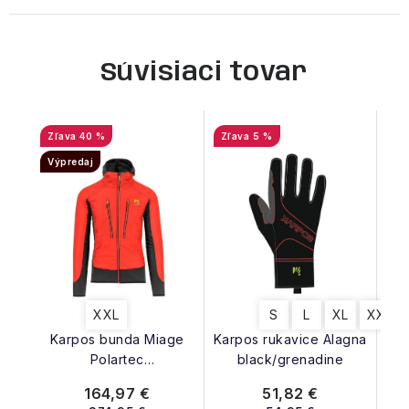
Súvisiaci tovar
40 %
5 %
Výpredaj
XXL
S
L
XL
XXL
Karpos bunda Miage
Karpos rukavice Alagna
Polartec
black/grenadine
black/grenadine
164,97 €
51,82 €