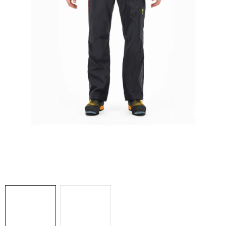
NAŠE SLUŽBY
VÝPREDAJ
ZNAČKY
Vrátenie a výmena
Doprava a platba
Blog
Moja objednávka