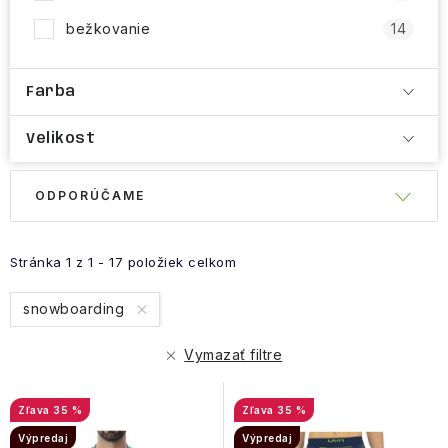
bežkovanie
14
Farba
Velikost
R
ODPORÚČAME
V
a
ý
d
p
e
Stránka
1
z
1
-
17
položiek celkom
i
n
snowboarding
s
i
p
e
Vymazať filtre
r
p
o
r
35 %
35 %
d
o
Výpredaj
Výpredaj