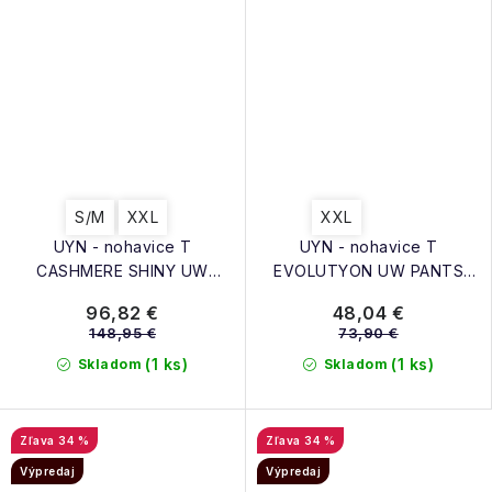
S/M
XXL
XXL
UYN - nohavice T
UYN - nohavice T
CASHMERE SHINY UW
EVOLUTYON UW PANTS
PANTS MED celebrity silver
MEDIUM MELANGE blue
96,82 €
48,04 €
148,95 €
73,90 €
(1 ks)
(1 ks)
Skladom
Skladom
34 %
34 %
Výpredaj
Výpredaj