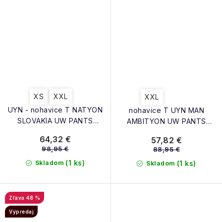
XS
XXL
XXL
UYN - nohavice T NATYON
nohavice T UYN MAN
SLOVAKIA UW PANTS
AMBITYON UW PANTS
MEDIUM
MEDIUM MELANGE black
64,32 €
57,82 €
melange/atlatic/orangeshiny
98,95 €
88,95 €
(1 ks)
Skladom
(1 ks)
Skladom
48 %
Výpredaj