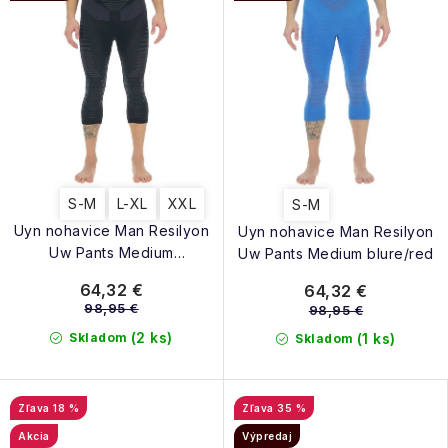
S-M
L-XL
XXL
S-M
Uyn nohavice Man Resilyon
Uyn nohavice Man Resilyon
Uw Pants Medium
Uw Pants Medium blure/red
black/anthracite
64,32 €
64,32 €
98,95 €
98,95 €
(2 ks)
Skladom
(1 ks)
Skladom
18 %
35 %
Akcia
Výpredaj