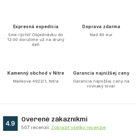
v
l
á
d
Expresná expedícia
Doprava zdarma
a
Sme rýchli! Objednávku do
Nad 80 eur
12:00 doručíme už na druhý
c
deň
i
e
p
r
Kamenný obchod v Nitre
Garancia najnižšej ceny
v
Malíkova 4922/1, Nitra
Garancia najnižšej ceny na
rovnaký tovar
k
y
v
ý
Overené zákazníkmi
p
4.9
507
recenzií.
Zobraziť všetky recenzie
i