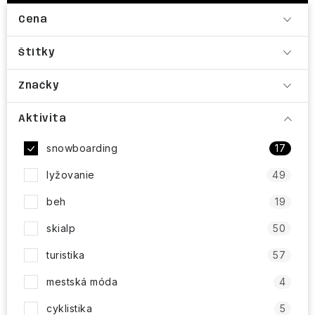
NAŠE SLUŽBY
Cena
VÝPREDAJ
Štítky
ZNAČKY
Značky
Vrátenie a výmena
Doprava a platba
Blog
Aktivita
Moja objednávka
snowboarding
17
lyžovanie
49
beh
19
skialp
50
turistika
57
mestská móda
4
cyklistika
5