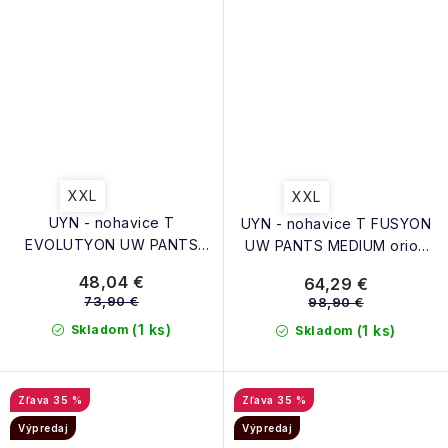
XXL
XXL
UYN - nohavice T
UYN - nohavice T FUSYON
EVOLUTYON UW PANTS
UW PANTS MEDIUM orion
MEDIUM charcoal/white/red
blue/bordeaux/pearl grey
48,04 €
64,29 €
73,90 €
98,90 €
(1 ks)
Skladom
(1 ks)
Skladom
35 %
35 %
Výpredaj
Výpredaj