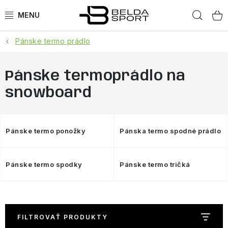
Prejsť
Hľad
na
obsah
Pánske termo prádlo
ŠPORTY
BEH
Pánske termoprádlo na
snowboard
BOGNER
GOLDBERGH
Pánske termo ponožky
Pánska termo spodné prádlo
OBLEČENIE
Pánske termo spodky
Pánske termo tričká
OBUV
DOPLNKY
FILTROVAŤ PRODUKTY