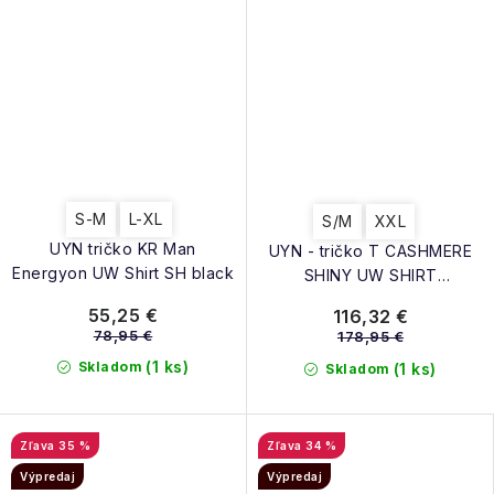
S-M
L-XL
S/M
XXL
UYN tričko KR Man
UYN - tričko T CASHMERE
Energyon UW Shirt SH black
SHINY UW SHIRT
LG_SL.ROUND NECK
55,25 €
116,32 €
78,95 €
178,95 €
(1 ks)
Skladom
(1 ks)
Skladom
35 %
34 %
Výpredaj
Výpredaj