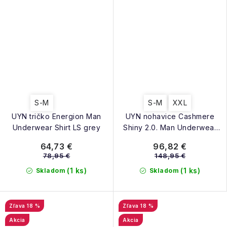
S-M
S-M
XXL
UYN tričko Energion Man
UYN nohavice Cashmere
Underwear Shirt LS grey
Shiny 2.0. Man Underwear
Pants Medium
64,73 €
96,82 €
78,95 €
148,95 €
(1 ks)
(1 ks)
Skladom
Skladom
18 %
18 %
Akcia
Akcia