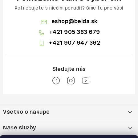
Potrebujete s niečím poradiť? Sme tu pre vás!
eshop
@
belda.sk
+421 905 383 679
+421 907 947 362
Z
á
Všetko o nákupe
p
ä
Moja objednávka
Naše služby
t