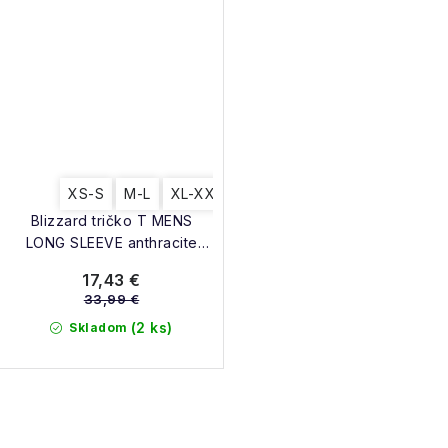
XS-S
M-L
XL-XX
Blizzard tričko T MENS
LONG SLEEVE anthracite
2017/2018
17,43 €
33,99 €
(2 ks)
Skladom
O