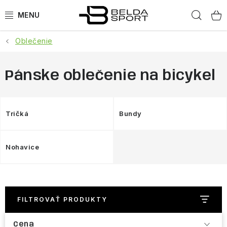
Prejsť
Hľad
na
obsah
Oblečenie
ŠPORTY
BEH
Pánske oblečenie na bicykel
BOGNER
Tričká
Bundy
GOLDBERGH
Nohavice
OBLEČENIE
OBUV
FILTROVAŤ PRODUKTY
DOPLNKY
Cena