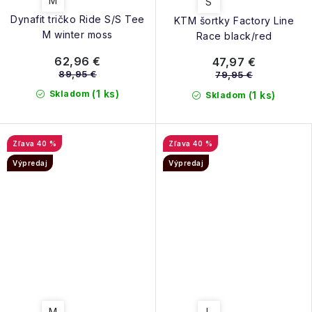
M
S
Dynafit tričko Ride S/S Tee
KTM šortky Factory Line
M winter moss
Race black/red
62,96 €
47,97 €
89,95 €
79,95 €
(1 ks)
Skladom
(1 ks)
Skladom
40 %
40 %
Výpredaj
Výpredaj
M
L