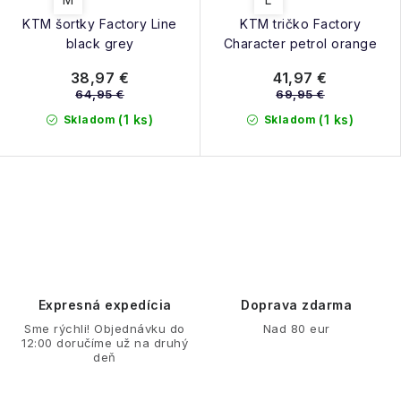
KTM šortky Factory Line
KTM tričko Factory
black grey
Character petrol orange
38,97 €
41,97 €
64,95 €
69,95 €
(1 ks)
(1 ks)
Skladom
Skladom
O
v
l
á
d
Expresná expedícia
Doprava zdarma
a
Sme rýchli! Objednávku do
Nad 80 eur
12:00 doručíme už na druhý
c
deň
i
e