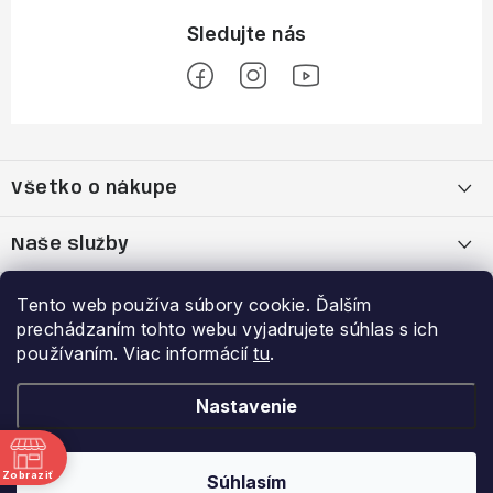
Z
á
Všetko o nákupe
p
ä
Moja objednávka
Naše služby
t
i
Nákup na splátky cez Quatro
Belda Sport x Atomic Skitest Soelden 2025
Výhody a zľavy
Tento web používa súbory cookie. Ďalším
e
prechádzaním tohto webu vyjadrujete súhlas s ich
OBCHODNÉ PODMIENKY
Bootfitting - Tvarovanie Lyžiarok v Nitre
Garancia najnižšej ceny
používaním. Viac informácií
tu
.
Prihlásenie
E-mail
Zásady spracovania a ochrany osobných údajov
Dynamická analýza chodidla
VERNOSTNÝ PROGRAM
Nastavenie
Reklamačný poriadok
Požičovňa lyží
Zobraziť
Súhlasím
Copyright 2026
Belda.sk
. Všetky práva vyhradené.