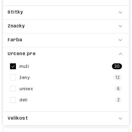
NAŠE SLUŽBY
Štítky
VÝPREDAJ
Značky
ZNAČKY
Farba
Vrátenie a výmena
Doprava a platba
Blog
Určené pre
Moja objednávka
muži
30
ženy
12
unisex
8
deti
2
Velikost
R