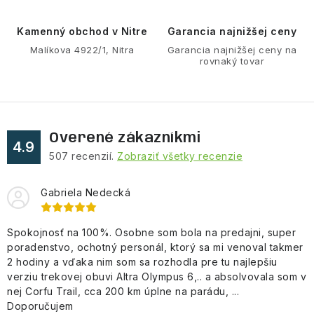
p
r
Kamenný obchod v Nitre
Garancia najnižšej ceny
v
Malíkova 4922/1, Nitra
Garancia najnižšej ceny na
rovnaký tovar
k
y
v
ý
Overené zákazníkmi
p
4.9
507
recenzií.
Zobraziť všetky recenzie
i
s
Gabriela Nedecká
u
Spokojnosť na 100%. Osobne som bola na predajni, super
poradenstvo, ochotný personál, ktorý sa mi venoval takmer
2 hodiny a vďaka nim som sa rozhodla pre tu najlepšiu
verziu trekovej obuvi Altra Olympus 6,.. a absolvovala som v
nej Corfu Trail, cca 200 km úplne na parádu, ...
Doporučujem