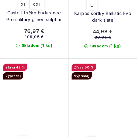
XL
XXL
L
Castelli tričko Endurance
Karpos šortky Ballistic Evo
Pro military green sulphur
dark slate
76,97 €
44,98 €
109,95 €
89,95 €
(1 ks)
Skladom
(1 ks)
Skladom
49 %
50 %
Výpredaj
Výpredaj