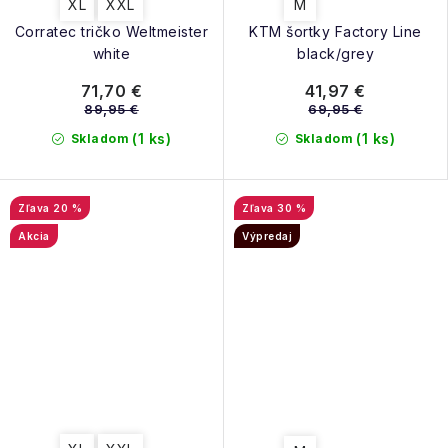
XL
XXL
M
Corratec tričko Weltmeister
KTM šortky Factory Line
white
black/grey
71,70 €
41,97 €
89,95 €
69,95 €
(1 ks)
(1 ks)
Skladom
Skladom
20 %
30 %
Akcia
Výpredaj