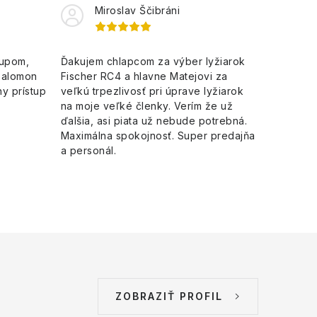
Miroslav Ščibráni
kupom,
Ďakujem chlapcom za výber lyžiarok
Salomon
Fischer RC4 a hlavne Matejovi za
y prístup
veľkú trpezlivosť pri úprave lyžiarok
na moje veľké členky. Verím že už
ďalšia, asi piata už nebude potrebná.
Maximálna spokojnosť. Super predajňa
a personál.
ZOBRAZIŤ PROFIL