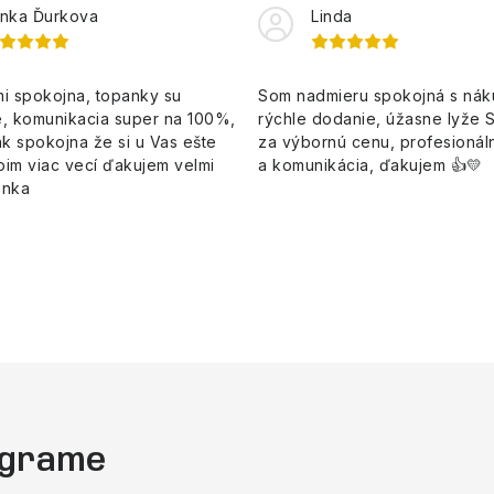
nka Ďurkova
Linda
i spokojna, topanky su
Som nadmieru spokojná s ná
, komunikacia super na 100%,
rýchle dodanie, úžasne lyže 
k spokojna že si u Vas ešte
za výbornú cenu, profesionáln
pim viac vecí ďakujem velmi
a komunikácia, ďakujem 👍💛
enka
tagrame