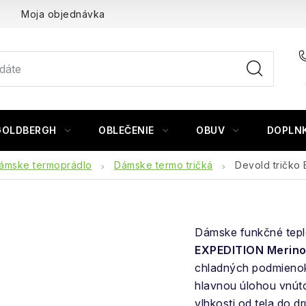
Moja objednávka
GOLDBERGH
OBLEČENIE
OBUV
DOPLN
ámske termoprádlo
Dámske termo tričká
Devold tričko 
Dámske funkčné tepl
EXPEDITION Merino
chladných podmienok.
hlavnou úlohou vnúto
vlhkosti od tela do d