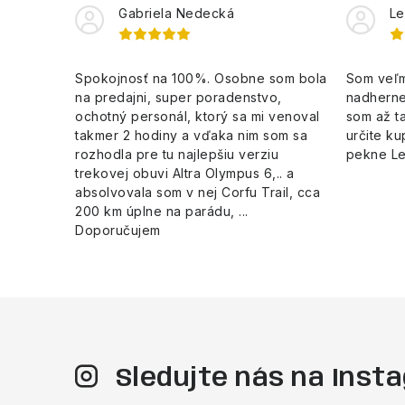
Gabriela Nedecká
Le
Spokojnosť na 100%. Osobne som bola
Som veľm
na predajni, super poradenstvo,
nadherne
ochotný personál, ktorý sa mi venoval
som až ta
takmer 2 hodiny a vďaka nim som sa
určite ku
rozhodla pre tu najlepšiu verziu
pekne L
trekovej obuvi Altra Olympus 6,.. a
absolvovala som v nej Corfu Trail, cca
200 km úplne na parádu, ...
Doporučujem
Sledujte nás na Ins