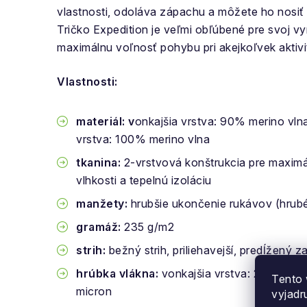
vlastnosti, odoláva zápachu a môžete ho nosiť 
Tričko Expedition je veľmi obľúbené pre svoj vy
maximálnu voľnosť pohybu pri akejkoľvek aktivi
Vlastnosti:
materiál: v
onkajšia vrstva: 90% merino vln
vrstva: 100% merino vlna
tkanina:
2-vrstvová konštrukcia pre maximá
vlhkosti a tepelnú izoláciu
manžety:
hrubšie ukončenie rukávov (hrub
gramáž:
235 g/m2
strih:
bežný strih, priliehavejší, predĺžený z
hrúbka vlákna:
vonkajšia vrstva: 20,5 micro
Tento 
micron
vyjadr