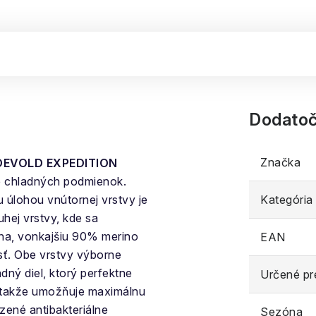
Dodatoč
Značka
DEVOLD EXPEDITION
 chladných podmienok.
u úlohou vnútornej vrstvy je
Kategória
uhej vrstvy, kde sa
lna, vonkajšiu 90% merino
EAN
sť. Obe vrstvy výborne
adný diel, ktorý perfektne
Určené pr
, takže umožňuje maximálnu
ené antibakteriálne
Sezóna