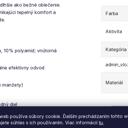
dlhšie ako bežné oblečenie.
nikajúci tepelný komfort a
Farba
te.
Aktivita
Kategória
a, 10% polyamid; vnútorná
admin_vl
lne efektívny odvod
Materiál
é manžety)
adný diel
n, vnútorná vrstva: 18,7
web používa súbory cookie. Ďalším prechádzaním tohto 
ujete súhlas s ich používaním. Viac informácií
tu
.