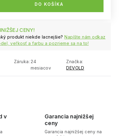
DO KOŠÍKA
NIŽŠEJ CENY!
naký produkt niekde lacnejšie?
Napíšte nám odkaz
del, veľkosť a farbu a pozrieme sa na to!
Záruka
:
24
Značka:
mesiacov
DEVOLD
d v
Garancia najnižšej
ceny
ra
Garancia najnižšej ceny na