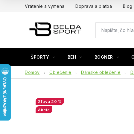
Prejsť
Vrátenie a výmena
Doprava a platba
Blog
na
obsah
ŠPORTY
BEH
BOGNER
Domov
Oblečenie
Dámske oblečenie
D
20 %
Akcia