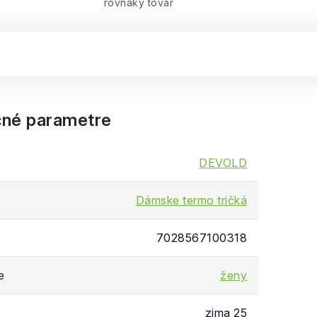
rovnaký tovar
né parametre
DEVOLD
Dámske termo tričká
7028567100318
e
ženy
zima 25