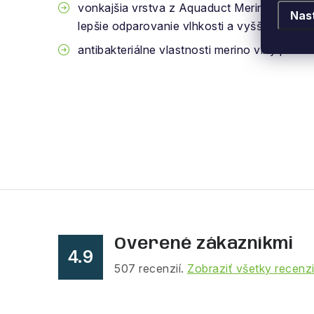
vonkajšia vrstva z Aquaduct Merino vlny a 
Nas
lepšie odparovanie vlhkosti a vyššiu odolno
antibakteriálne vlastnosti merino vlny proti
Overené zákazníkmi
4.9
507
recenzií.
Zobraziť všetky recenz