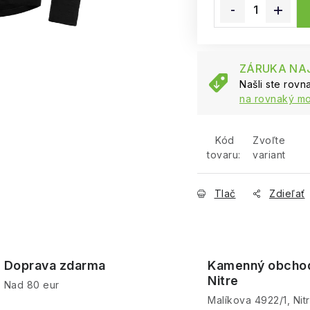
ZÁRUKA NAJ
Našli ste rov
na rovnaký mo
Kód
Zvoľte
tovaru:
variant
Tlač
Zdieľať
Doprava zdarma
Kamenný obcho
Nitre
Nad 80 eur
Malíkova 4922/1, Nit