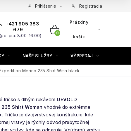
Prihlásenie
Registrácia
Prázdny
+421 905 383
679
(po–pia: 8:00–16:00)
NÁKUPNÝ
košík
KOŠÍK
KY
NAŠE SLUŽBY
VÝPREDAJ
ZNAČKY
Expedition Merino 235 Shirt Wmn black
é tričko s dlhým rukávom
DEVOLD
 235 Shirt Woman
vhodné do extrémne
 Tričko je dvojvrstvovej konštrukcie, kde
rnej vrstvy je rýchly odvod prebytočnej
ruhej vrstvy, kde sa odparuje. Vnútornú vrstvu