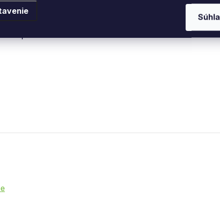
polyamidu pre
tavenie
Súhla
sť
 tvorbe pachu
ie